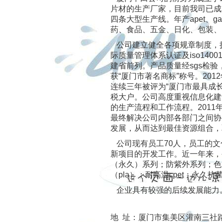
片材的生产厂家，目前我司已成
四条大型生产线。年产apet、ga
药、食品、五金、日化、包装、
公司建立健全各项规章制度，拥有
际质量管理体系认证及iso14
建省前列。产品质量经sgs检验，
获“厦门市著名商标”称号。20
连续三年被评为“厦门市最具成长
税大户。公司高度重视信息化建
的生产流程和工作流程。2011
最终解决公司内部各部门之间协
发展，从而达到最佳资源组合，
公司现有员工70人，员工的文
新项目的开发工作。近一年来，
（永久）系列；防紫外系列；色片
（pla）；耐高温cpet；永久
企业具有较强的后续发展能力
地 址：厦门市集美区灌南三社路