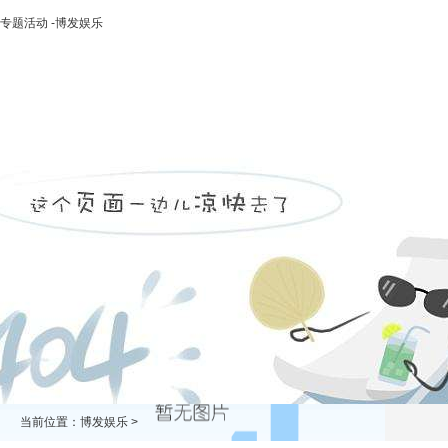
专题活动 -博发娱乐
博发娱乐
走进二轻
新闻中心
业务领域
投资领域
当前位置：
博发娱乐
>