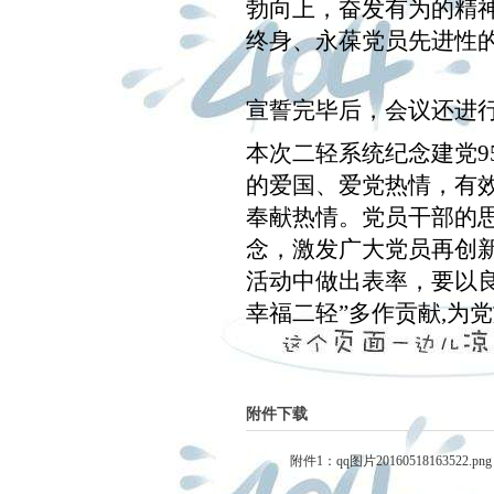
勃向上，奋发有为的精
终身、永葆党员先进性
宣誓完毕后，会议还进
本次二轻系统纪念建党
9
的爱国、爱党热情，有
奉献热情。党员干部的
念，激发广大党员再创新
活动中做出表率，要以
幸福二轻”多作贡献
,
为党
附件下载
附件1：qq图片20160518163522.pn