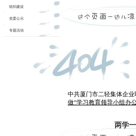
组织建设
党委公示
专题活动
中共厦门
做”学习教育领导小组办
两学一