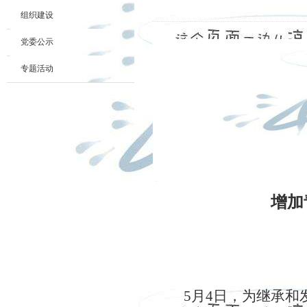
组织建设
党委公示
专题活动
增加
5
月
4
日，为继承和