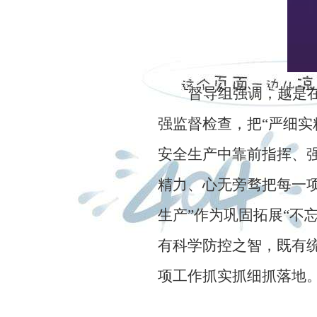
督导组强调，越是
强监督检查，把
“
严细实
安全生产中靠前指挥、
精力、心无旁骛把每一
生产
”
作为巩固拓展
“
不
有科学防控之智，既有
项工作抓实抓细抓落地