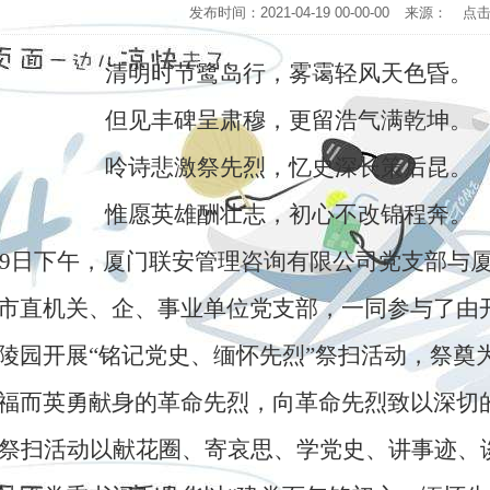
发布时间：2021-04-19 00-00-00
来源：
点
明时节鹭岛行，雾霭轻风天色昏。
见丰碑呈肃穆，更留浩气满乾坤。
诗悲激祭先烈，忆史深长策后昆。
愿英雄酬壮志，初心不改锦程奔。
9
日下午，厦门联安管理咨询有限公司党支部与
市直机关、企、事业单位党支部，一同参与了由
陵园开展“铭记党史、缅怀先烈”祭扫活动，祭奠
福而英勇献身的革命先烈，向革命先烈致以深切
祭扫活动以献花圈、寄哀思、学党史、讲事迹、