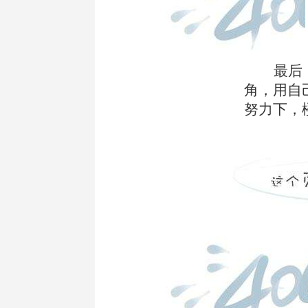
最后
角，用自
努力下，