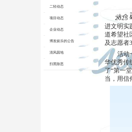
二轻动态
2023
项目动态
进文明实
企业动态
道希望社
博发娱乐的公告
及志愿者
清风园地
活动
华优秀传
扫黑除恶
了
“第一
当，用信