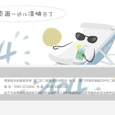
博发娱乐的版权所有 厦门市二轻集体企业联社 地 址：厦门市湖滨南路334号二轻
电 话：0592-2219281 传 真：0592-2219232
由于与本网站链接的其它网站所造成的个人资料泄露及由此而导致的任何法律争议