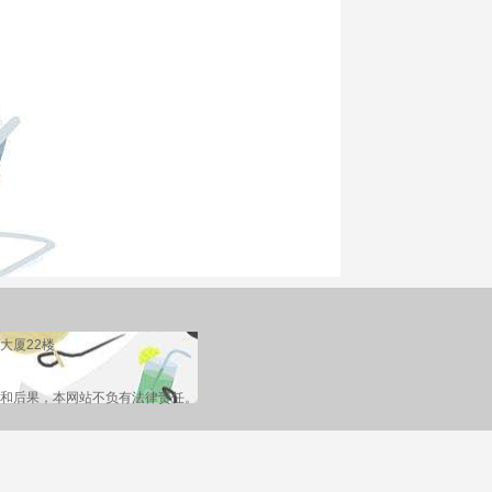
大厦22楼
和后果，本网站不负有法律责任。