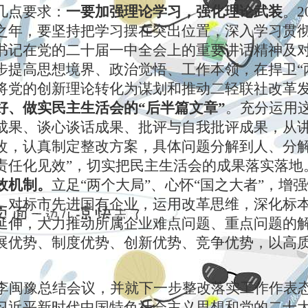
几点要求：
一要加强理论学习，强化理论武装
。
2
之年，要坚持把学习摆在突出位置，深入学习贯
书记在党的二十届一中全会上的重要讲话精神及
步提高思想境界、政治觉悟、工作本领，在捍卫“两
将党的创新理论转化为谋划和推动二轻联社改革
好、做实民主生活会的“后半篇文章”
。充分运用
成果、谈心谈话成果、批评与自我批评成果，从
改，认真制定整改方案，具体问题分解到人、分解
责任化见效”，切实把民主生活会的成果落实落地
效机制。
立足“两个大局”、心怀“国之大者”，增
，对标市先进国有企业，运用改革思维，深化标
延伸，大力推动所属企业难点问题、重点问题的
展优势、制度优势、创新优势、竞争优势，以高
李闽豫总结会议，并就下一步整改落实工作作表
习近平新时代中国特色社会主义思想和党的二十