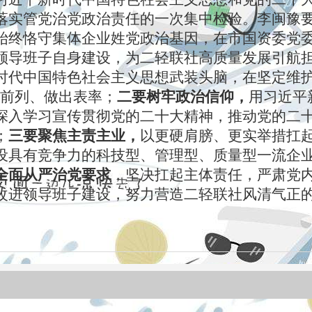
落实管党治党政治责任的一次集中检验。李闽豫
始终恪守集体企业姓党政治基因，在市国资委党
领导班子自身建设，为二轻联社高质量发展引航
时代中国特色社会主义思想武装头脑，在坚定维护
在前列、做出表率；
二要树牢政治信仰，
用习近平
深入学习宣传贯彻党的二十大精神，推动党的二
；
三要聚焦主责主业，
以更硬肩膀、更实举措扛
设具有竞争力的科技型、管理型、质量型一流企
全面从严治党要求
，坚决扛起主体责任，严肃党
改进领导班子建设，努力营造二轻联社风清气正