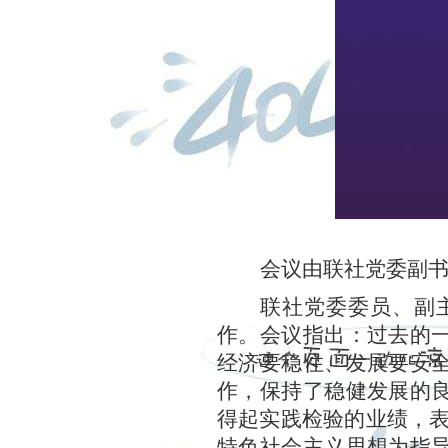
会议由联社党委副
联社党委委员、副主
作。会议指出：过去的
经济要稳住、发展要安
作，保持了稳健发展的
得起实践检验的业绩，表
特色社会主义思想为指