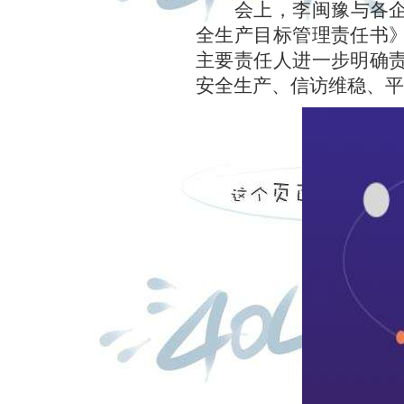
会上，李闽豫与各
全生产目标管理责任书
主要责任人进一步明确
安全生产、信访维稳、平