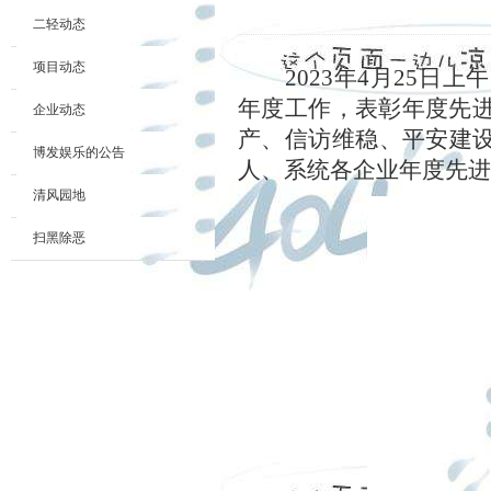
二轻动态
项目动态
2023
年4月25日上
年度工作，表彰年度先进
企业动态
产、信访维稳、平安建
博发娱乐的公告
人、系统各企业年度先进
清风园地
扫黑除恶