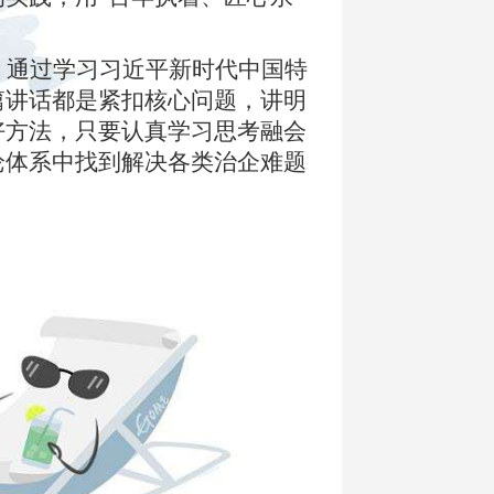
：通过学习习近平新时代中国特
篇讲话都是紧扣核心问题，讲明
好方法，只要认真学习思考融会
论体系中找到解决各类治企难题