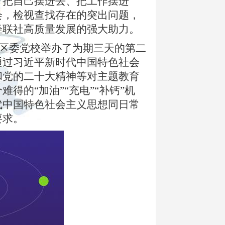
，把自己摆进去、把工作摆进
会，检视查找存在的突出问题，
轻联社高质量发展的强大助力。
里区委党校举办了为期三天的第二
通过习近平新时代中国特色社会
和党的二十大精神等对主题教育
的“加油”“充电”“补钙”机
代中国特色社会主义思想同日常
要求。