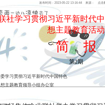
发布时间：2023-05-22 13-16-44
来源：
点击
联社学习贯彻习近平新时代中
想主题教育活动
简
报
第
2期
党委学习贯彻习近平新时代中国
特色
思想主题教育领导小组办公
室