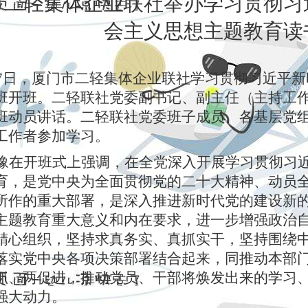
市二轻集体企业联社举办学习贯彻习
会主义思想主题教育读
27日，厦门市二轻集体企业联社学习贯彻习近平
班开班。二轻联社党委副书记、副主任（主持工
班动员讲话。二轻联社党委班子成员、各基层党
工作者参加学习。
豫在开班式上强调，在全党深入开展学习贯彻习
育，是党中央为全面贯彻党的二十大精神、动员
所作的重大部署，是深入推进新时代党的建设新
主题教育重大意义和内在要求，进一步增强政治
精心组织，坚持求真务实、真抓实干，坚持围绕
落实党中央各项决策部署结合起来，同推动本部
抓、两促进，推动党员、干部将焕发出来的学习
强大动力。