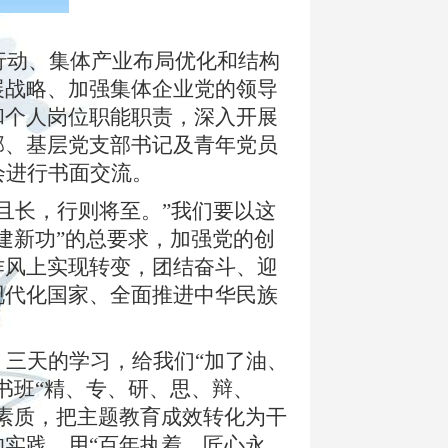
行动、集体产业布局优化和结构
展战略、加强集体企业党的领导
和个人岗位职能职责，深入开展
部、基层党支部书记及青年党员
会进行书面交流。
且长，行则将至。”我们要以这
建新功”的总要求，加强党的创
作风上实现转变，团结奋斗、迎
现代化国家、全面推进中华民族
三天的学习，给我们“加了油、
书班“精、专、研、思、辩、
素质，把主题教育成效转化为干
实践，用“百年执着、匠心永