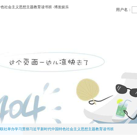
色社会主义思想主题教育读书班 -博发娱乐
用户名：
业务领域
投资领域
党务公开
物业信息
习近平新时代中
联社举办学习贯彻习近平新时代中国特色社会主义思想主题教育读书班