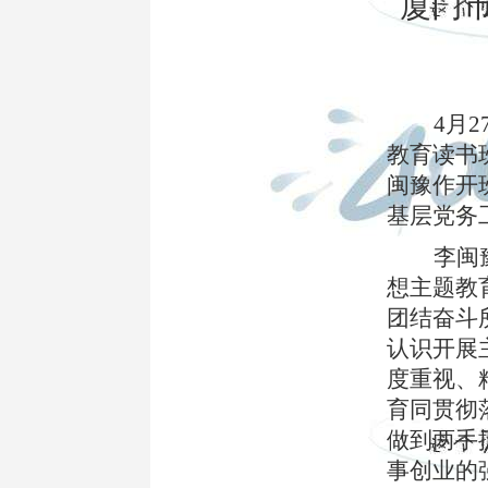
厦门
4月
教育读书
闽豫作开
基层党务
李闽
想主题教
团结奋斗
认识开展
度重视、
育同贯彻
做到两手
事创业的