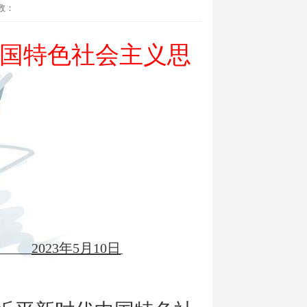
数：
国特色社会主义思
2023年5月
10
日