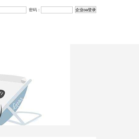
密码：
国特色社会主义思想