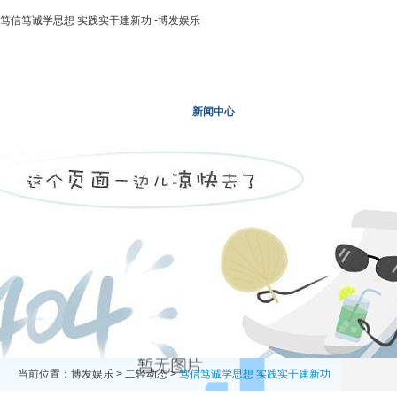
笃信笃诚学思想 实践实干建新功 -博发娱乐
博发娱乐
走进二轻
新闻中心
业务领域
投资领
当前位置：
博发娱乐
>
二轻动态
>
笃信笃诚学思想 实践实干建新功