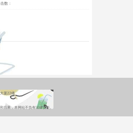
点击数：
大厦22楼
和后果，本网站不负有法律责任。