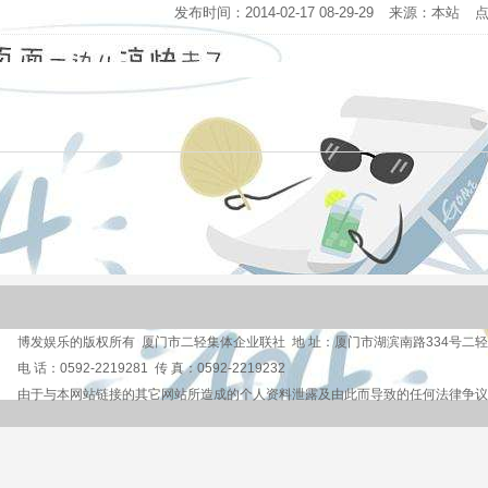
发布时间：2014-02-17 08-29-29
来源：本站
博发娱乐的版权所有 厦门市二轻集体企业联社 地 址：厦门市湖滨南路334号二轻
电 话：0592-2219281 传 真：0592-2219232
由于与本网站链接的其它网站所造成的个人资料泄露及由此而导致的任何法律争议