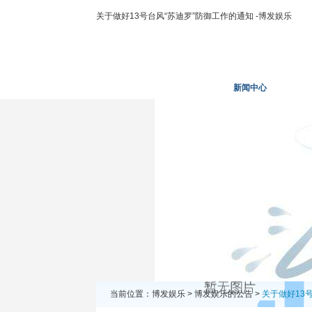
关于做好13号台风“苏迪罗”防御工作的通知 -博发娱乐
博发娱乐
走进二轻
新闻中心
业务
当前位置：
博发娱乐
>
博发娱乐的公告
>
关于做好13