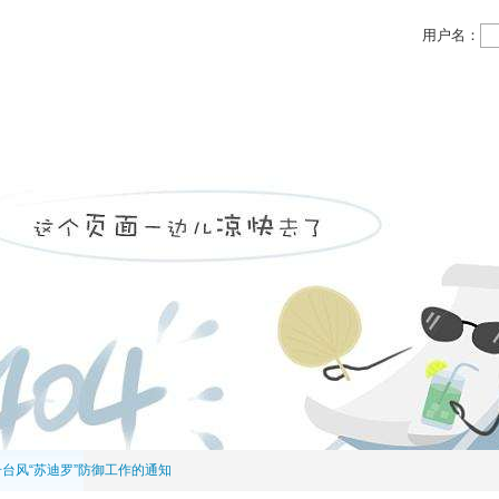
用户名：
领域
投资领域
党务公开
物业信息
人力资源
号台风“苏迪罗”防御工作的通知