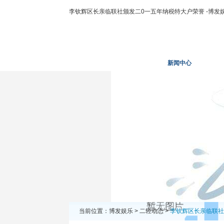
李钦辉区长亲临联社颁发二0一五年纳税特大户荣誉 -博发
博发娱乐
走进二轻
新闻中心
业务
当前位置：
博发娱乐
>
二轻动态
>
李钦辉区长亲临联社