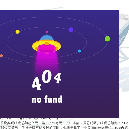
社系统实现纳税总额超亿元，达11279万元，其中本部（属思明区）纳税总额为396
力克服经济滞缓，保持经济平稳发展的同时，也担负起了企业应有的社会责任。作为纳