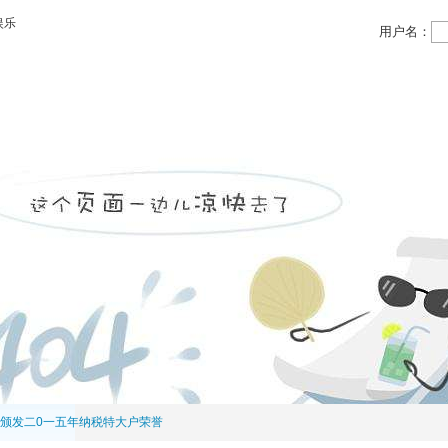
娱乐
用户名：
领域
投资领域
党务公开
物业信息
人力资源
颁发二0一五年纳税特大户荣誉