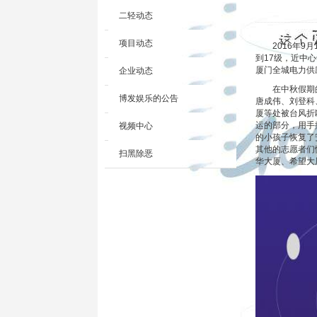
二轻动态
项目动态
2016年9月
到17级，近中
厦门全城电力供
企业动态
在中秋假期的三
博发娱乐的公告
唐成伟、刘登科
厦等处被台风折
运的部分，用手
视频中心
的小孩子恢复了
其他的志愿者们
扫黑除恶
华大厦、希望大