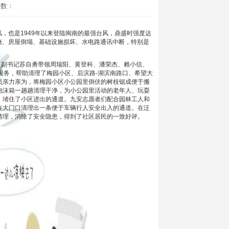
击数：
风，也是1949年以来登陆闽南的最强台风，鼎盛时强度达
受淹、房屋倒塌、基础设施损坏、水电路通讯中断，特别是
副书记苏自勇带领周瑞阳、黄登科、潘荣杰、赖小信、
服务，帮助清理了梅园小区、后滨路-湖滨南路口、希望大
员亲力亲为，将梅园小区小公园里倒伏的树枝锯成便于搬
泡沫箱一趟趟清理干净，为小公园里活动的老年人、玩耍
，堵住了小区进出的通道。九安志愿者们配合园林工人和
在大门口清理出一条便于车辆行人安全出入的通道。在泛
清理，消除了安全隐患，得到了社区居民的一致好评。