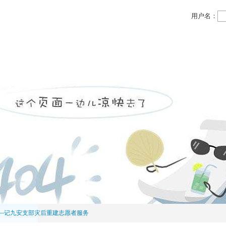
用户名：
领域
投资领域
党务公开
物业信息
人力资源
--记九安支部灾后重建志愿者服务