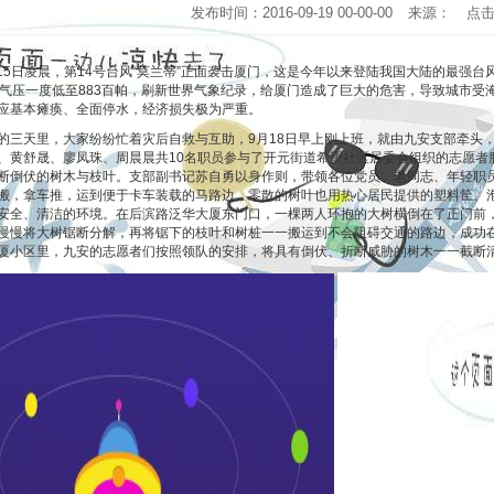
发布时间：2016-09-19 00-00-00
来源：
点
15日凌晨，第14号台风“莫兰蒂”正面袭击厦门，这是今年以来登陆我国大陆的最强台
心气压一度低至883百帕，刷新世界气象纪录，给厦门造成了巨大的危害，导致城市
应基本瘫痪、全面停水，经济损失极为严重。
天里，大家纷纷忙着灾后自救与互助，9月18日早上刚上班，就由九安支部牵头，
、黄舒晟、廖凤珠、周晨晨共10名职员参与了开元街道希望社区居委会组织的志愿者
断倒伏的树木与枝叶。支部副书记苏自勇以身作则，带领各位党员、老同志、年轻职
搬，拿车推，运到便于卡车装载的马路边，零散的树叶也用热心居民提供的塑料筐、
安全、清洁的环境。在后滨路泛华大厦东门口，一棵两人环抱的大树横倒在了正门前
慢慢将大树锯断分解，再将锯下的枝叶和树桩一一搬运到不会阻碍交通的路边，成功
厦小区里，九安的志愿者们按照领队的安排，将具有倒伏、折断威胁的树木一一截断