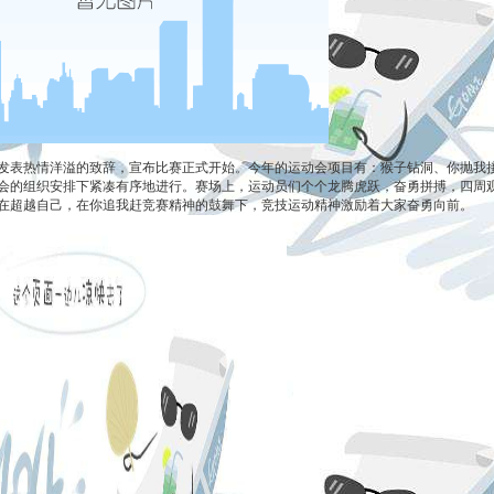
表热情洋溢的致辞，宣布比赛正式开始。今年的运动会项目有：猴子钻洞、你抛我接、
会的组织安排下紧凑有序地进行。赛场上，运动员们个个龙腾虎跃，奋勇拼搏，四周
在超越自己，在你追我赶竞赛精神的鼓舞下，竞技运动精神激励着大家奋勇向前。