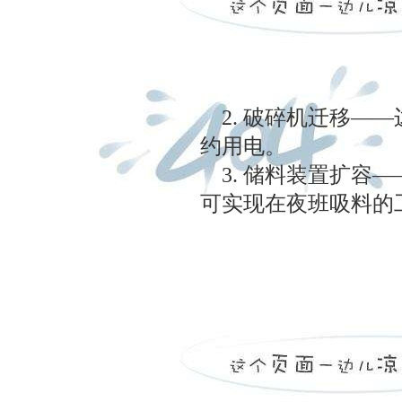
2. 破碎机迁移—
约用电。
3. 储料装置扩容—
可实现在夜班吸料的