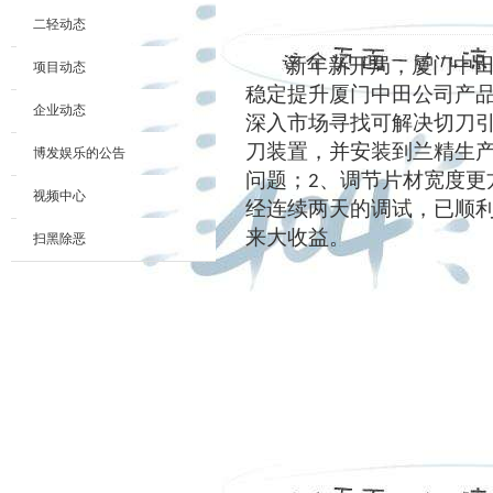
二轻动态
新年新开局，厦门中
项目动态
稳定提升厦门中田公司产
企业动态
深入市场寻找可解决切刀
刀装置，并安装到兰精生
博发娱乐的公告
问题；
、调节片材宽度更
2
视频中心
经连续两天的调试，已顺
来大收益。
扫黑除恶