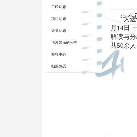
二轻动态
为进
项目动态
月
14
日上
企业动态
解读与分
博发娱乐的公告
共
50
余人
视频中心
扫黑除恶