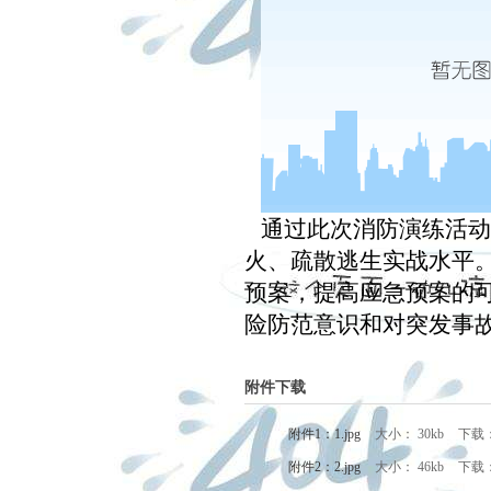
通过此次消防演练活动
火、疏散逃生实战水平
预案，提高应急预案的
险防范意识和对突发事
附件下载
附件1：1.jpg
大小： 30kb
下载
附件2：2.jpg
大小： 46kb
下载