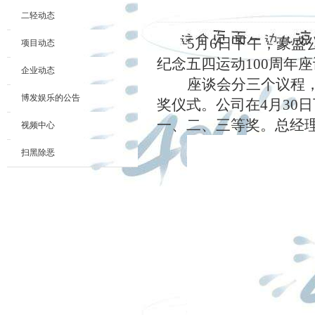
二轻动态
5月6日下午，豪盛
项目动态
纪念五四运动100周年
企业动态
座谈会分三个议程
博发娱乐的公告
奖仪式。公司在
4月3
一、二、三等奖。总经
视频中心
扫黑除恶