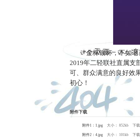
“金杯银杯，不如老
2019
年
二轻联社直属
支
可、群众满意的良好效
初心！
附件下载
附件1：1.jpg
大小： 852kb
下载
附件2：4.jpg
大小： 101kb
下载