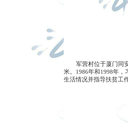
军营村位于厦门同
米。
1986
年和
1998
年，
生活情况并指导扶贫工