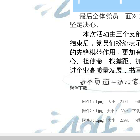
最后全体党员，面对
坚定决心。
本次活动由三个支
结束后，党员们纷纷表
的先锋模范作用，更加
心、担使命，找差距、
进企业高质量发展，书
附件下载
附件1：1.png
大小： 260kb
下
附件2：1.jpg
大小： 130kb
下载
附件3：3.png
大小： 229kb
下