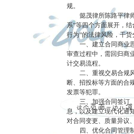
规。
懿茂律所陈路平律
系
”
等四个方面展开，结
行为
”
的法律风险，干货
一、
建立合同商业
审查过程中，需回归商
计交易流程。
二、
重视交易合规
断、招投标等方面的合
发票等犯罪。
三、
加强合同签订
息，以及建立现代化通
对合同变更、质量异议
四、
优化合同管理