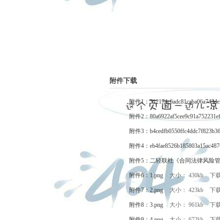
附件下载
附件1：312174c6adc81caba06a743de2
附件2：80a6922af5cee9c91a752231ef
附件3：b4cedfb0550ffc4ddc7f823b36
附件4：eb4fae8526b185803a15ac487
附件5：二轻联社《合同法律风险管理》培
附件6：1.png
大小： 430kb
下
附件7：2.png
大小： 423kb
下
附件8：3.png
大小： 961kb
下
附件9：4.png
大小： 672kb
下