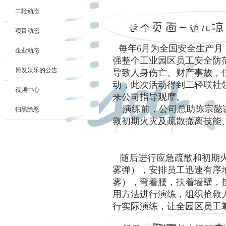
二轻动态
项目动态
每年
6月为全国安全生产
企业动态
强整个工业园区员工安全防
博发娱乐的公告
导致人身伤亡、财产事故，佳晶
动，此次活动得到二轻联社
视频中心
来公司指导观摩。
演练前，公司总助陈宗懿讲
扫黑除恶
救初期火灾及疏散撤离技能
随后进行应急疏散和初期火
雾弹），安排员工迅速有序
雾），弯着腰，扶着墙壁，
用方法进行演练，组织抢救
行实际演练，让全园区员工