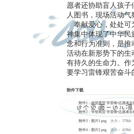
愿者还协助盲人孩子
人图书，现场活动气
奉献爱心，处处可为
神集中体现了中华民
念和行为准则，是推
活动在新形势下的生
有持久的生命力。作
要学习雷锋艰苦奋斗
附件下载
附件1：华登商贸 学雷锋•志愿者在行
附件2：华登商贸 学雷锋•志愿者在行
附件3：图片1.png
大小： 379kb
附件4：图片2.png
大小： 419kb