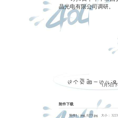
晶光电有限公司调研。
1月5日
附件下载
附件1：img_0273.jpg
大小： 3223