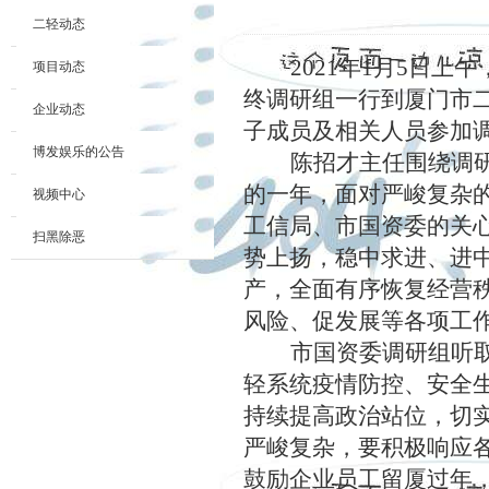
二轻动态
2021年1月5日
项目动态
终调研组一行到厦门市
企业动态
子成员及相关人员参加
博发娱乐的公告
陈招才主任围绕调
的一年，面对严峻复杂
视频中心
工信局、市国资委
的关
扫黑除恶
势上扬，稳中求进、进
产，全面有序恢复经营
风险、
促发展
等各项工
市国资委调研组听
轻系统疫情防控、安全
持续提高政治站位，切
严峻复杂，要积极响应
鼓励企业员工留厦过年