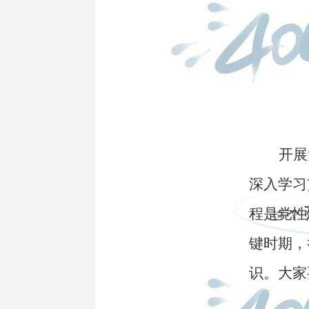
开展
深入学习
程是党性
键时期，
识。大家