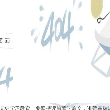
党史学习教育，要坚持读原著学原文，准确掌握