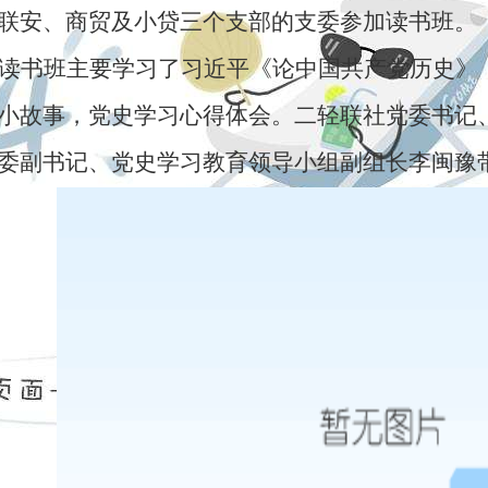
联安、商贸及小贷三个支部的支委参加读书班。
读书班主要学习了习近平《论中国共产党历史》
小故事，党史学习心得体会。二轻联社党委书记
委副书记、党史学习教育领导小组副组长李闽豫