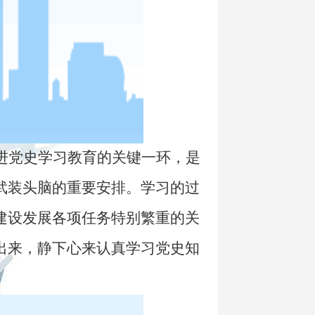
进党史学习教育的关键一环，是
武装头脑的重要安排。学习的过
建设发展各项任务特别繁重的关
出来，静下心来认真学习党史知