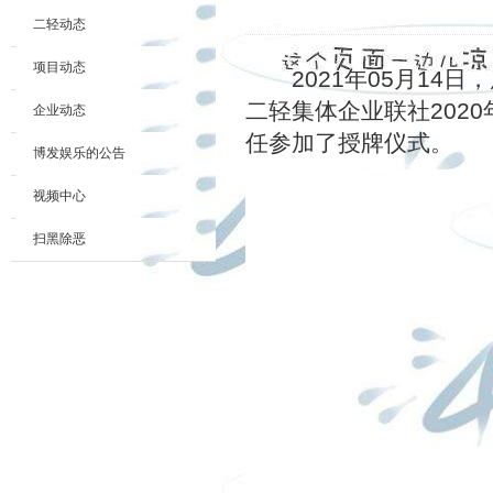
二轻动态
项目动态
2021
年
05
月
14
日，
二轻集体企业联社
2020
企业动态
任参加了授牌仪式。
博发娱乐的公告
视频中心
扫黑除恶