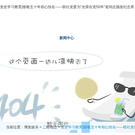
党史学习教育|致敬五十年初心恒在——联社党委为“光荣在党50年”老同志颁发纪念章 
博发娱乐
走进二轻
新闻中心
业务领域
投资领域
当前位置：
博发娱乐
>
二轻动态
>
党史学习教育|致敬五十年初心恒在——联社党委