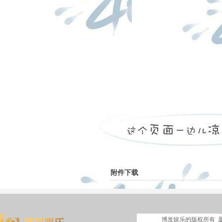
附件下载
博发娱乐的版权所有 厦