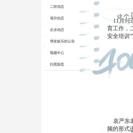
二轻动态
项目动态
11
月
9
育工作，
企业动态
安全培训
”
博发娱乐的公告
视频中心
扫黑除恶
袁严东
频的形式