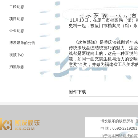
二轻动态
项目动态
11月19日，在厦门市档案局（馆
史料一起，被厦门市档案局（馆）永
企业动态
《欢鱼荡漾》是蔡氏漆线雕近年来
博发娱乐的公告
传统漆线盘缠结绕技巧的魅力。这些
线都是两端向上的，这是一种喜悦的
视频中心
漾，如同一曲充满生机与活力的交响
意奖”金奖；并做为福建省工艺美术
扫黑除恶
附件下载
博发娱乐的版权所有 厦
电 话：0592-2219281
由于与本网站链接的其