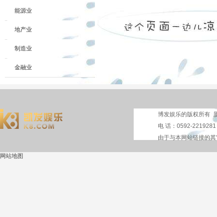
能源业
地产业
制造业
金融业
博发娱乐的版权所有 厦
电 话：0592-2219281
由于与本网站链接的其
网站地图