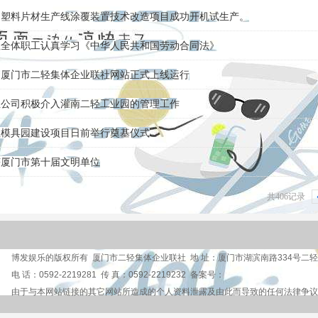
司塑料片材生产线涂覆装置技术改造项目成功开机试生产。
社全体职工认真学习《中华人民共和国劳动合同法》
贺厦门市二轻集体企业联社网站正式上线运行
业公司积极介入灌南二轻工业园的管理工作
社模具园建设项目日前举行奠基仪式
获厦门市第十届文明单位
共406记录
博发娱乐的版权所有 厦门市二轻集体企业联社 地 址：厦门市湖滨南路334号二轻
电 话：0592-2219281 传 真：0592-2219232 备案号：
由于与本网站链接的其它网站所造成的个人资料泄露及由此而导致的任何法律争议