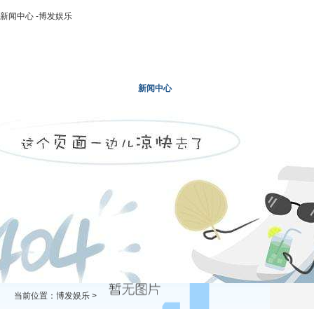
新闻中心 -博发娱乐
博发娱乐
走进二轻
新闻中心
业务领域
投资领域
当前位置：
博发娱乐
>