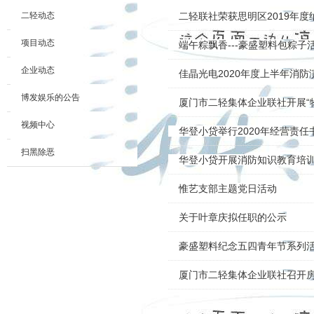
二轻动态
二轻联社荣获思明区2019年
项目动态
端午粽飘香---豪盛塑料包粽子
企业动态
佳晶光电2020年度上半年消防
博发娱乐的公告
厦门市二轻集体企业联社开展“
视频中心
华登小贷举行2020年经营责任
扫黑除恶
华登小贷开展消防知识教育培
惟艺支部主题党日活动
关于叶章庆拟任职的公示
豪盛塑料纪念五四青年节系列
厦门市二轻集体企业联社召开