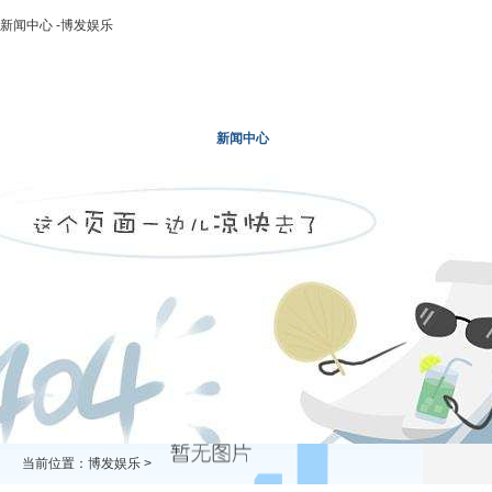
新闻中心 -博发娱乐
博发娱乐
走进二轻
新闻中心
业务领域
投资领域
当前位置：
博发娱乐
>