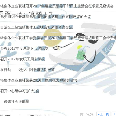
轻集体企业联社召开2017年度党员领导干部民主生活会征求意见座谈会
社党委组织召开基层党组织书记抓党建工作述职评议的会议
族自治区二轻城镇集体工业联合社来厦考察交流
轻集体企业联社工会委员会开展2017年度工会经费管理培训暨工会经费
举办2017年度系统乒乓球比赛
召开2017年女职工周末学校
们在行动——记少儿图书馆活动报道
轻集体企业联社荣获2016年度纳税大户荣誉称号
召开中心组学习(扩大)会
血，传递社会正能量
共165记录
«上一页
1