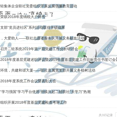
二轻集体企业联社党委组织开展反腐倡廉教育活动
荣获2018年度纳税大户称号
支部“党员进社区”系列活动取得丰硕成果
血，大爱助人——联社志愿者服务队开展义务献血活动
召开二轻系统2019年第一期党建工作分析研讨会
2018年度基层党建述职评议暨2019年度基层党建工作目标责任书签订会
态环境，共建和谐大厦——联社直属党支部开展义务植树活动
2018年度系统工作会议暨表彰大会
“学习强国”学习平台使用 持续兴起二轻联社“大学习”热潮
组织开展2018年度基层党建检查考评工作
共165记录