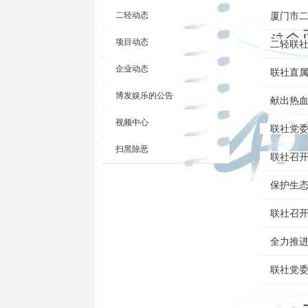
二轻动态
厦门市
项目动态
二轻联社
企业动态
联社直属
博发娱乐的公告
献出热
视频中心
联社党委
扫黑除恶
联社召开
保护生
联社召开
全力推进
联社党委