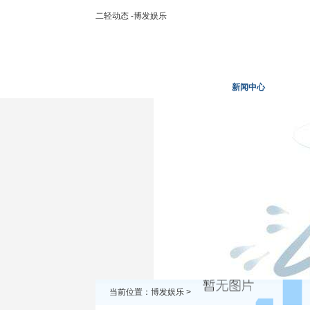
二轻动态 -博发娱乐
博发娱乐
走进二轻
新闻中心
业务
当前位置：
博发娱乐
>